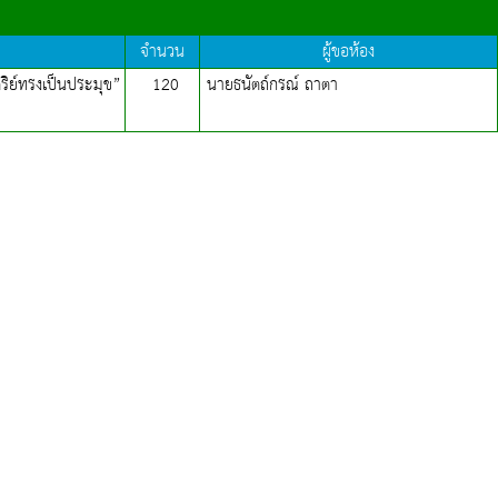
จำนวน
ผู้ขอห้อง
ิย์ทรงเป็นประมุข”
120
นายธนัตถ์กรณ์ ถาตา