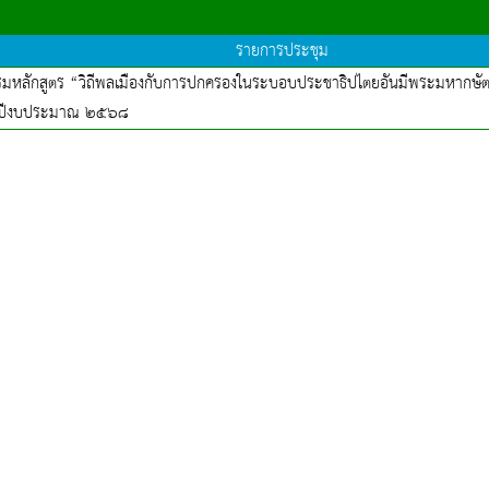
รายการประชุม
หลักสูตร “วิถีพลเมืองกับการปกครองในระบอบประชาธิปไตยอันมีพระมหากษัตร
ปีงบประมาณ ๒๕๖๘